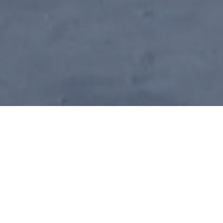
E FAMILLE
treprise familiale de Saint-Eustache fondée en 19