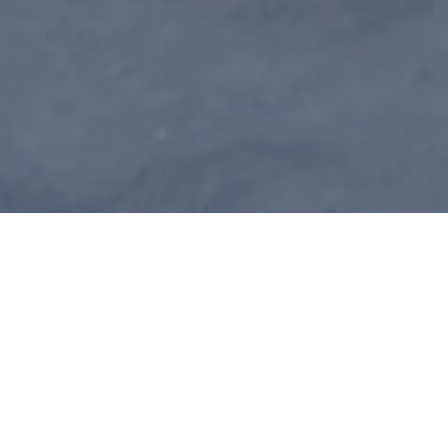
UNE HISTOIRE D
Terre Constantin Inc est une en