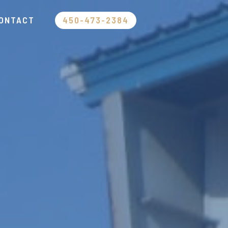
ONTACT
450-473-2384